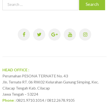
S
e
a
r
c
h
f
o
r
:
HEAD OFFICE :
Perumahan PESONA TERNATE No. 43
Jln. Ternate RT. 06 RW.02 Kelurahan Gunung Simping, Kec.
Cilacap Tengah Kab. Cilacap
Jawa Tengah – 53224
Phone :
0821.9710.1014 / 0812.2678.9105