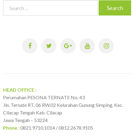
S
e
a
r
c
h
f
o
r
:
HEAD OFFICE :
Perumahan PESONA TERNATE No. 43
Jln. Ternate RT. 06 RW.02 Kelurahan Gunung Simping, Kec.
Cilacap Tengah Kab. Cilacap
Jawa Tengah – 53224
Phone :
0821.9710.1014 / 0812.2678.9105