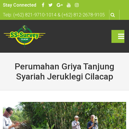
S
Stay Connected
k
Telp: (+62) 821-9710-1014 & (+62) 812-2678-9105
i
p
t
o
c
rima
o
n
ry
Perumahan Griya Tanjung
t
Men
Syariah Jeruklegi Cilacap
e
n
u
t