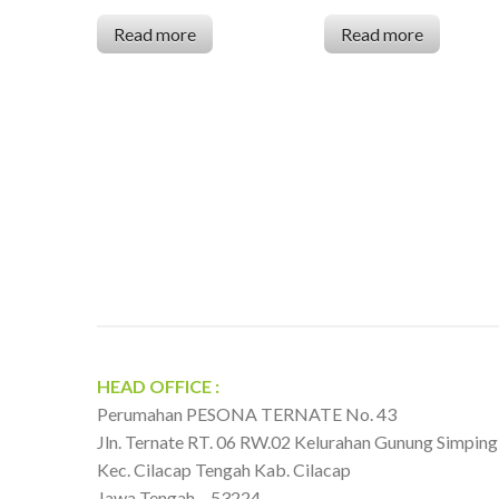
Read more
Read more
HEAD OFFICE :
Perumahan PESONA TERNATE No. 43
Jln. Ternate RT. 06 RW.02 Kelurahan Gunung Simping
Kec. Cilacap Tengah Kab. Cilacap
Jawa Tengah – 53224