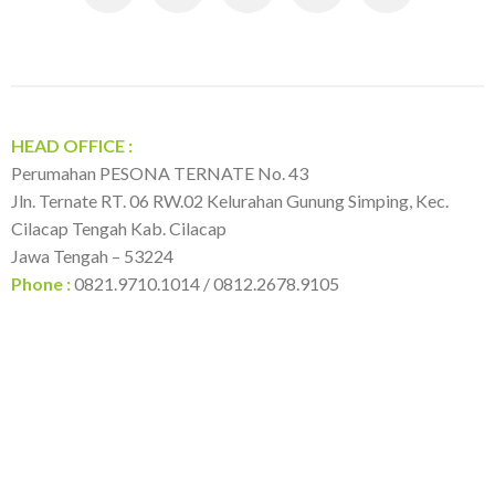
o
r
:
HEAD OFFICE :
Perumahan PESONA TERNATE No. 43
Jln. Ternate RT. 06 RW.02 Kelurahan Gunung Simping, Kec.
Cilacap Tengah Kab. Cilacap
Jawa Tengah – 53224
Phone :
0821.9710.1014 / 0812.2678.9105