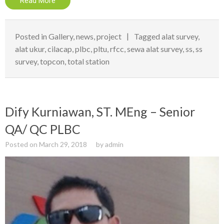
Read More
Posted in
Gallery
,
news
,
project
Tagged
alat survey
,
alat ukur
,
cilacap
,
plbc
,
pltu
,
rfcc
,
sewa alat survey
,
ss
,
ss
survey
,
topcon
,
total station
Dify Kurniawan, ST. MEng – Senior
QA/ QC PLBC
Posted on
March 29, 2018
by
admin