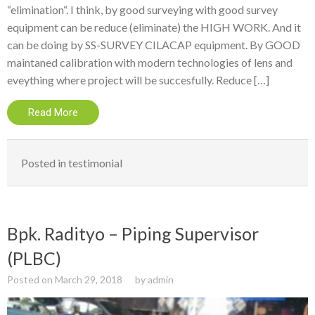
“elimination“. I think, by good surveying with good survey
equipment can be reduce (eliminate) the HIGH WORK. And it
can be doing by SS-SURVEY CILACAP equipment. By GOOD
maintaned calibration with modern technologies of lens and
eveything where project will be succesfully. Reduce […]
Read More
Posted in
testimonial
Bpk. Radityo – Piping Supervisor
(PLBC)
Posted on
March 29, 2018
by
admin