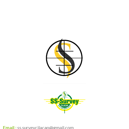
Email :
ss.surveycilacap@gmail.com