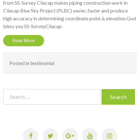
from SS-Survey Cilacap makes piping construction work in
Cilacap Blue Sky Project (PLBC) easier, faster and produce
high accuracy in determining coordinate point & elevation God
bless you SS-SurveyCilacap.
Read More
Posted in
testimonial
S
e
a
r
c
h
f