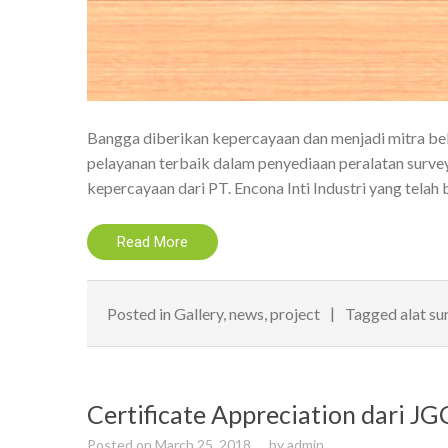
Bangga diberikan kepercayaan dan menjadi mitra be
pelayanan terbaik dalam penyediaan peralatan survey
kepercayaan dari PT. Encona Inti Industri yang telah
Read More
Posted in
Gallery
,
news
,
project
Tagged
alat su
Certificate Appreciation dari J
Posted on
March 25, 2018
by
admin