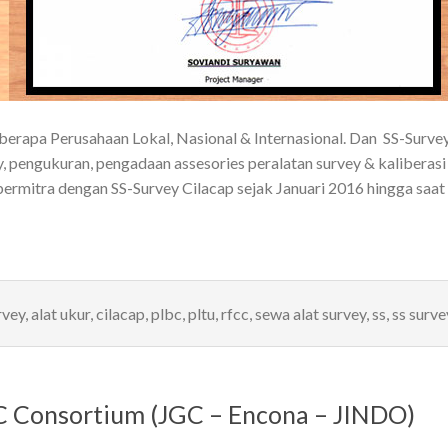
berapa Perusahaan Lokal, Nasional & Internasional. Dan SS-Surv
, pengukuran, pengadaan assesories peralatan survey & kaliberasi 
 bermitra dengan SS-Survey Cilacap sejak Januari 2016 hingga saat
rvey
,
alat ukur
,
cilacap
,
plbc
,
pltu
,
rfcc
,
sewa alat survey
,
ss
,
ss surve
GC Consortium (JGC – Encona – JINDO)