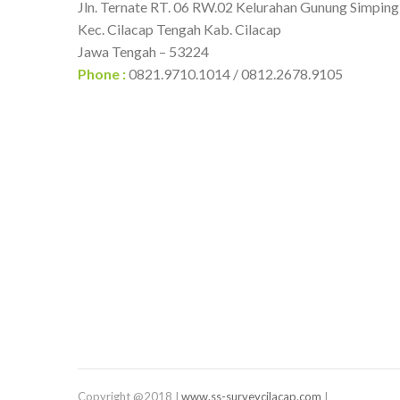
Jln. Ternate RT. 06 RW.02 Kelurahan Gunung Simping
Kec. Cilacap Tengah Kab. Cilacap
Jawa Tengah – 53224
Phone :
0821.9710.1014 / 0812.2678.9105
Copyright @2018 I
www.ss-surveycilacap.com
I