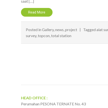
saat […]
Read More
Posted in
Gallery
,
news
,
project
Tagged
alat su
survey
,
topcon
,
total station
HEAD OFFICE :
Perumahan PESONA TERNATE No. 43