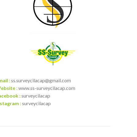
ail :
ss.surveycilacap@gmail.com
ebsite :
www.ss-surveycilacap.com
acebook :
surveycilacap
nstagram :
surveycilacap