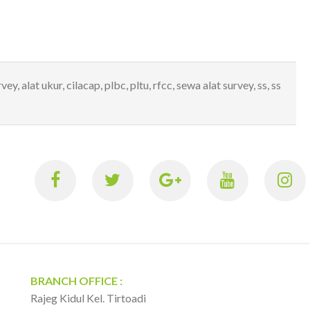
rvey
,
alat ukur
,
cilacap
,
plbc
,
pltu
,
rfcc
,
sewa alat survey
,
ss
,
ss
BRANCH OFFICE :
Rajeg Kidul Kel. Tirtoadi