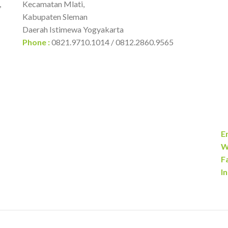
,
Kecamatan Mlati,
Kabupaten Sleman
Daerah Istimewa Yogyakarta
Phone :
0821.9710.1014 / 0812.2860.9565
Em
W
F
I